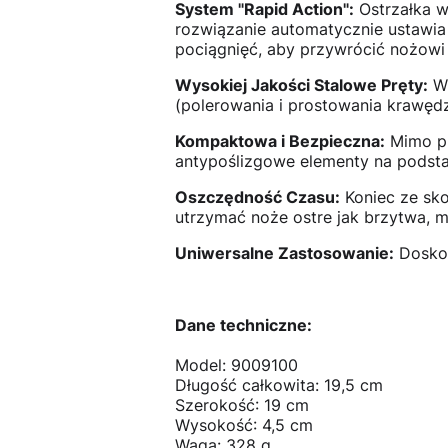
System "Rapid Action":
Ostrzałka wy
rozwiązanie automatycznie ustawia 
pociągnięć, aby przywrócić nożowi 
Wysokiej Jakości Stalowe Pręty:
Wy
(polerowania i prostowania krawęd
Kompaktowa i Bezpieczna:
Mimo pr
antypoślizgowe elementy na podsta
Oszczędność Czasu:
Koniec ze sk
utrzymać noże ostre jak brzytwa, m
Uniwersalne Zastosowanie:
Doskon
Dane techniczne:
Model: 9009100
Długość całkowita: 19,5 cm
Szerokość: 19 cm
Wysokość: 4,5 cm
Waga: 328 g