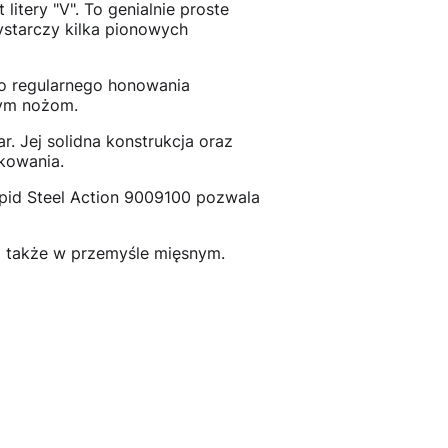
itery "V". To genialnie proste
ystarczy kilka pionowych
do regularnego honowania
nym nożom.
. Jej solidna konstrukcja oraz
kowania.
id Steel Action 9009100 pozwala
a także w przemyśle mięsnym.