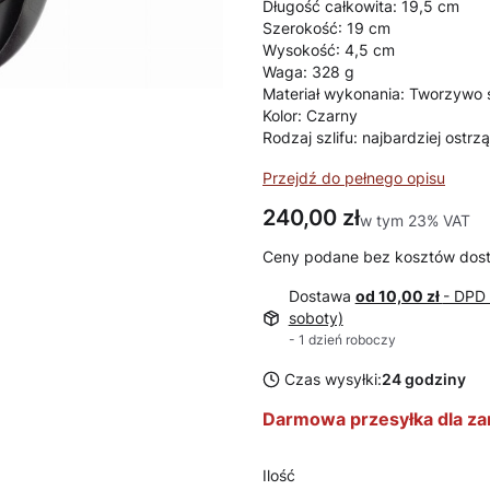
Długość całkowita: 19,5 cm
Szerokość: 19 cm
Wysokość: 4,5 cm
Waga: 328 g
Materiał wykonania: Tworzywo 
Kolor: Czarny
Rodzaj szlifu: najbardziej ostrz
Przejdź do pełnego opisu
Cena
240,00 zł
w tym 23% VAT
w tym
23%
VAT
Ceny podane bez kosztów dos
Dostawa
od 10,00 zł
- DPD 
soboty)
- 1 dzień roboczy
Czas wysyłki:
24 godziny
Darmowa przesyłka dla za
Ilość