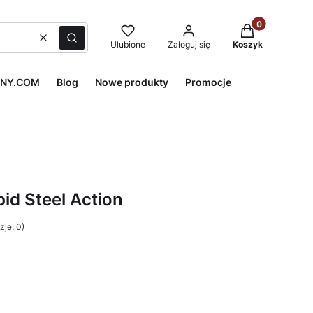
Produkty w kos
Wyczyść
Szukaj
Ulubione
Zaloguj się
Koszyk
SNY.COM
Blog
Nowe produkty
Promocje
pid Steel Action
je: 0)