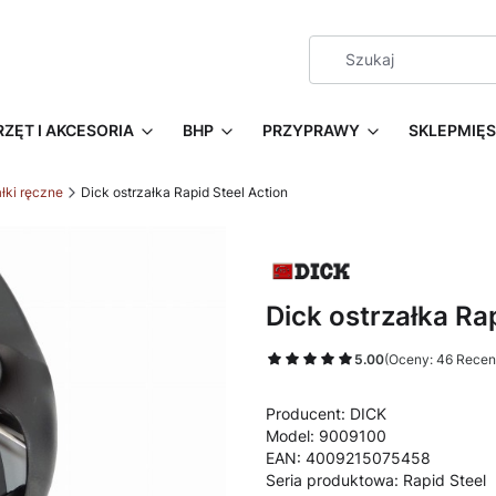
RZĘT I AKCESORIA
BHP
PRZYPRAWY
SKLEPMIĘ
łki ręczne
Dick ostrzałka Rapid Steel Action
Dick ostrzałka Ra
5.00
(Oceny: 46 Recenz
Producent: DICK
Model: 9009100
EAN: 4009215075458
Seria produktowa: Rapid Steel