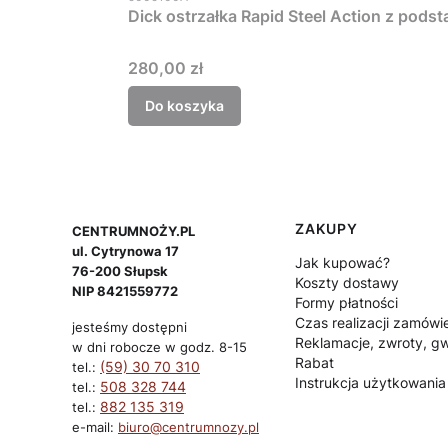
Dick ostrzałka Rapid Steel Action z pods
Cena
280,00 zł
Do koszyka
Linki w stopce
ZAKUPY
CENTRUMNOŻY.PL
ul. Cytrynowa 17
Jak kupować?
76-200 Słupsk
Koszty dostawy
NIP 8421559772
Formy płatności
Czas realizacji zamówie
jesteśmy dostępni
Reklamacje, zwroty, gw
w dni robocze w godz. 8-15
Rabat
(59) 30 70 310
tel.:
Instrukcja użytkowania
508 328 744
tel.:
882 135 319
tel.:
e-mail:
biuro@centrumnozy.pl