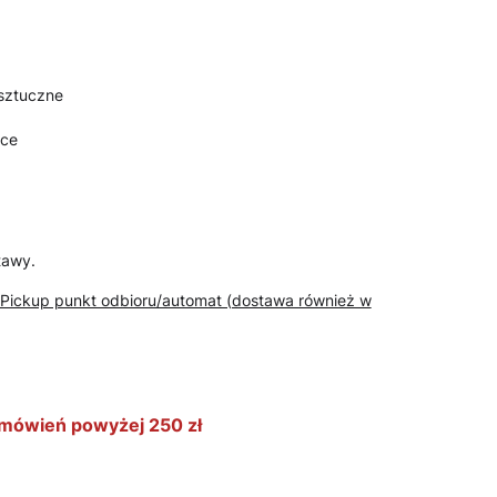
sztuczne
ące
tawy.
Pickup punkt odbioru/automat (dostawa również w
mówień powyżej 250 zł