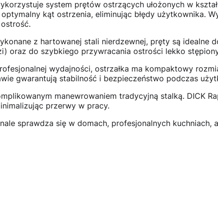
korzystuje system prętów ostrzących ułożonych w kształt l
optymalny kąt ostrzenia, eliminując błędy użytkownika. W
ostrość.
konane z hartowanej stali nierdzewnej, pręty są idealne 
zi) oraz do szybkiego przywracania ostrości lekko stępio
ofesjonalnej wydajności, ostrzałka ma kompaktowy rozmiar
wie gwarantują stabilność i bezpieczeństwo podczas użyt
omplikowanym manewrowaniem tradycyjną stalką. DICK Rap
inimalizując przerwy w pracy.
ale sprawdza się w domach, profesjonalnych kuchniach, 