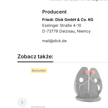
Producent
Friedr. Dick GmbH & Co. KG
Esslinger Straße 4-10
D-73779 Deizisau, Niemcy
mail@dick.de
Zobacz także:
Bestseller
Kod produktu
9009100A