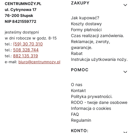
Linki w stopce
ZAKUPY
CENTRUMNOŻY.PL
ul. Cytrynowa 17
76-200 Słupsk
Jak kupować?
NIP 8421559772
Koszty dostawy
Formy płatności
jesteśmy dostępni
Czas realizacji zamówienia.
w dni robocze w godz. 8-15
Reklamacje, zwroty,
(59) 30 70 310
tel.:
gwarancje.
508 328 744
tel.:
Rabat
882 135 319
tel.:
Instrukcja użytkowania noży.
e-mail:
biuro@centrumnozy.pl
POMOC
O nas
Kontakt
Polityka prywatności.
RODO - twoje dane osobowe
Informacja o cookies
FAQ
Regulamin
KONTO: