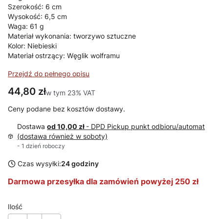
Szerokość: 6 cm
Wysokość: 6,5 cm
Waga: 61 g
Materiał wykonania: tworzywo sztuczne
Kolor: Niebieski
Materiał ostrzący: Węglik wolframu
Przejdź do pełnego opisu
Cena
44,80 zł
w tym 23% VAT
w tym
23%
VAT
Ceny podane bez kosztów dostawy.
Dostawa
od 10,00 zł
- DPD Pickup punkt odbioru/automat
(dostawa również w soboty)
- 1 dzień roboczy
Czas wysyłki:
24 godziny
Darmowa przesyłka dla zamówień powyżej 250 zł
Ilość