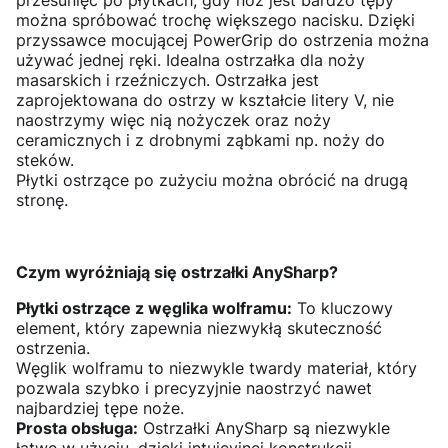
można spróbować trochę większego nacisku. Dzięki
przyssawce mocującej PowerGrip do ostrzenia można
używać jednej ręki. Idealna ostrzałka dla noży
masarskich i rzeźniczych. Ostrzałka jest
zaprojektowana do ostrzy w kształcie litery V, nie
naostrzymy więc nią nożyczek oraz noży
ceramicznych i z drobnymi ząbkami np. noży do
steków.
Płytki ostrzące po zużyciu można obrócić na drugą
stronę.
Czym wyróżniają się ostrzałki AnySharp?
Płytki ostrzące z węglika wolframu:
To kluczowy
element, który zapewnia niezwykłą skuteczność
ostrzenia.
Węglik wolframu to niezwykle twardy materiał, który
pozwala szybko i precyzyjnie naostrzyć nawet
najbardziej tępe noże.
Prosta obsługa:
Ostrzałki AnySharp są niezwykle
łatwe w użyciu, dzięki intuicyjnej konstrukcji.