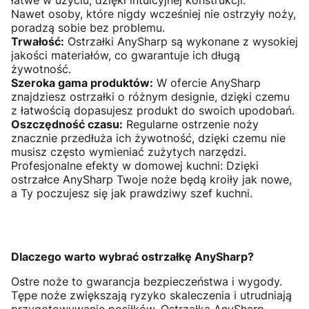
Nawet osoby, które nigdy wcześniej nie ostrzyły noży,
poradzą sobie bez problemu.
Trwałość:
Ostrzałki AnySharp są wykonane z wysokiej
jakości materiałów, co gwarantuje ich długą
żywotność.
Szeroka gama produktów:
W ofercie AnySharp
znajdziesz ostrzałki o różnym designie, dzięki czemu
z łatwością dopasujesz produkt do swoich upodobań.
Oszczędność czasu:
Regularne ostrzenie noży
znacznie przedłuża ich żywotność, dzięki czemu nie
musisz często wymieniać zużytych narzędzi.
Profesjonalne efekty w domowej kuchni: Dzięki
ostrzałce AnySharp Twoje noże będą kroiły jak nowe,
a Ty poczujesz się jak prawdziwy szef kuchni.
Dlaczego warto wybrać ostrzałkę AnySharp?
Ostre noże to gwarancja bezpieczeństwa i wygody.
Tępe noże zwiększają ryzyko skaleczenia i utrudniają
przygotowywanie posiłków. Ostrzałka AnySharp