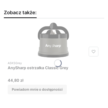
Zobacz także:
Kod produktu
ASKSGrey
AnySharp ostrzałka Classic Grey
Cena
44,80 zł
Powiadom mnie o dostępności