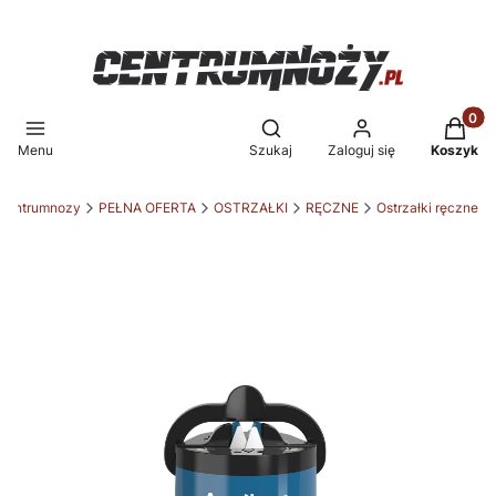
Produkt
Otwórz wyszukiwarkę
Menu
Szukaj
Zaloguj się
Koszyk
centrumnozy
PEŁNA OFERTA
OSTRZAŁKI
RĘCZNE
Ostrzałki ręczne