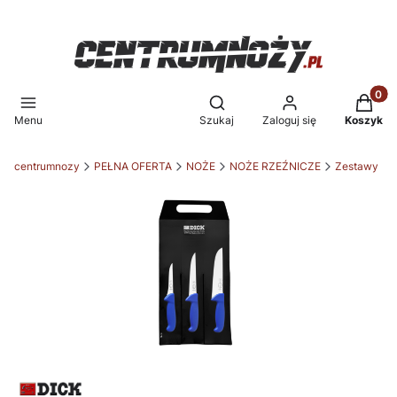
Produkt
Otwórz wyszukiwarkę
Menu
Szukaj
Zaloguj się
Koszyk
centrumnozy
PEŁNA OFERTA
NOŻE
NOŻE RZEŹNICZE
Zestawy