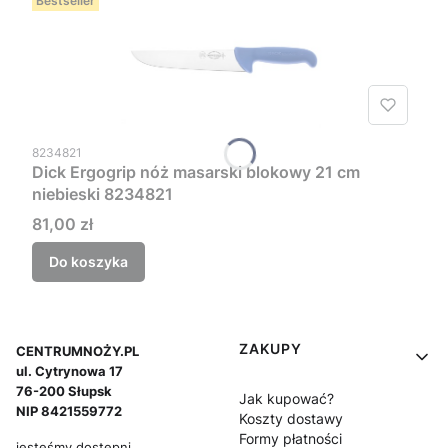
Bestseller
Kod produktu
8234821
Dick Ergogrip nóż masarski blokowy 21 cm
niebieski 8234821
Cena
81,00 zł
Do koszyka
Linki w stopce
ZAKUPY
CENTRUMNOŻY.PL
ul. Cytrynowa 17
76-200 Słupsk
Jak kupować?
NIP 8421559772
Koszty dostawy
Formy płatności
jesteśmy dostępni