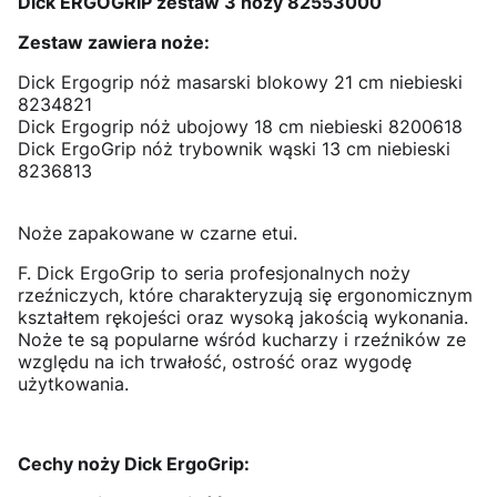
Dick ERGOGRIP zestaw 3 noży 82553000
Zestaw zawiera noże:
Dick Ergogrip nóż masarski blokowy 21 cm niebieski
8234821
Dick Ergogrip nóż ubojowy 18 cm niebieski 8200618
Dick ErgoGrip nóż trybownik wąski 13 cm niebieski
8236813
Noże zapakowane w czarne etui.
F. Dick ErgoGrip to seria profesjonalnych noży
rzeźniczych, które charakteryzują się ergonomicznym
kształtem rękojeści oraz wysoką jakością wykonania.
Noże te są popularne wśród kucharzy i rzeźników ze
względu na ich trwałość, ostrość oraz wygodę
użytkowania.
Cechy noży Dick ErgoGrip: