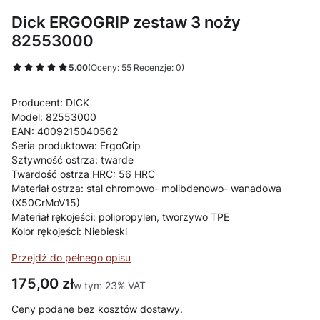
Dick ERGOGRIP zestaw 3 noży
82553000
5.00
(Oceny: 55 Recenzje: 0)
Producent: DICK
Model: 82553000
EAN: 4009215040562
Seria produktowa: ErgoGrip
Sztywność ostrza: twarde
Twardość ostrza HRC: 56 HRC
Materiał ostrza: stal chromowo- molibdenowo- wanadowa
(X50CrMoV15)
Materiał rękojeści: polipropylen, tworzywo TPE
Kolor rękojeści: Niebieski
Przejdź do pełnego opisu
Cena
175,00 zł
w tym 23% VAT
w tym
23%
VAT
Ceny podane bez kosztów dostawy.