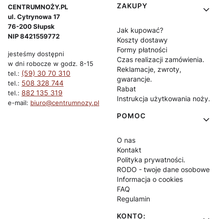
Linki w stopce
ZAKUPY
CENTRUMNOŻY.PL
ul. Cytrynowa 17
76-200 Słupsk
Jak kupować?
NIP 8421559772
Koszty dostawy
Formy płatności
jesteśmy dostępni
Czas realizacji zamówienia.
w dni robocze w godz. 8-15
Reklamacje, zwroty,
(59) 30 70 310
tel.:
gwarancje.
508 328 744
tel.:
Rabat
882 135 319
tel.:
Instrukcja użytkowania noży.
e-mail:
biuro@centrumnozy.pl
POMOC
O nas
Kontakt
Polityka prywatności.
RODO - twoje dane osobowe
Informacja o cookies
FAQ
Regulamin
KONTO: