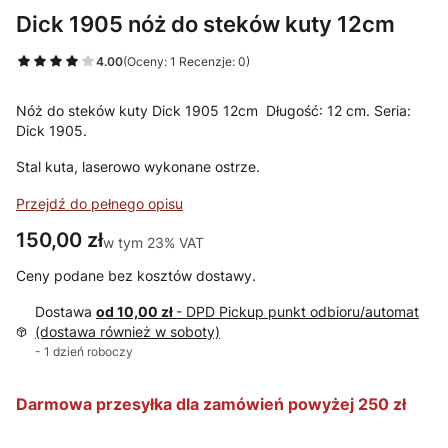
Dick 1905 nóż do steków kuty 12cm
4.00
(Oceny: 1 Recenzje: 0)
Nóż do steków kuty Dick 1905 12cm Długość: 12 cm. Seria:
Dick 1905.
Stal kuta, laserowo wykonane ostrze.
Przejdź do pełnego opisu
Cena
150,00 zł
w tym 23% VAT
w tym
23%
VAT
Ceny podane bez kosztów dostawy.
Dostawa
od 10,00 zł
- DPD Pickup punkt odbioru/automat
(dostawa również w soboty)
- 1 dzień roboczy
Darmowa przesyłka dla zamówień powyżej 250 zł