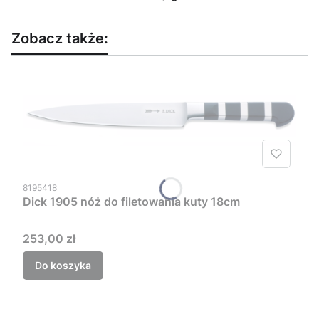
Zobacz także:
Kod produktu
8195418
Dick 1905 nóż do filetowania kuty 18cm
Cena
253,00 zł
Do koszyka