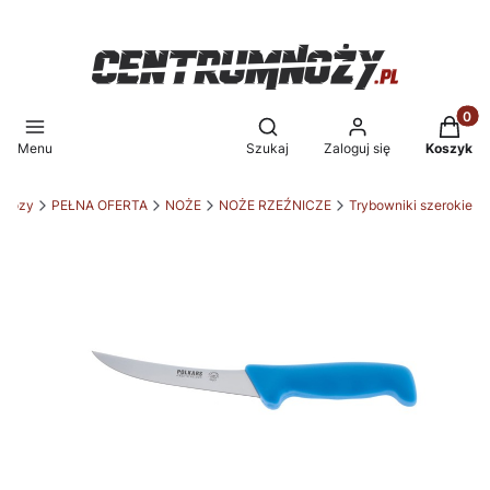
Produkt
Otwórz wyszukiwarkę
Menu
Szukaj
Zaloguj się
Koszyk
mnozy
PEŁNA OFERTA
NOŻE
NOŻE RZEŹNICZE
Trybowniki szerokie