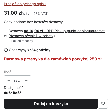
Przejdź do pełnego opisu
Cena
31,00 zł
w tym 23% VAT
w tym
23%
VAT
Ceny podane bez kosztów dostawy.
Dostawa
od 10,00 zł
- DPD Pickup punkt odbioru/automat
(dostawa również w soboty)
- 1 dzień roboczy
Czas wysyłki:
24 godziny
Darmowa przesyłka dla zamówień powyżej 250 zł
Ilość
szt.
Dostępność:
duża ilość
Dodaj do koszyka