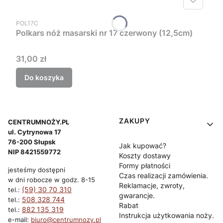
Kod produktu
POL17C
Polkars nóż masarski nr 17 czerwony (12,5cm)
Cena
31,00 zł
Do koszyka
Linki w stopce
ZAKUPY
CENTRUMNOŻY.PL
ul. Cytrynowa 17
76-200 Słupsk
Jak kupować?
NIP 8421559772
Koszty dostawy
Formy płatności
jesteśmy dostępni
Czas realizacji zamówienia.
w dni robocze w godz. 8-15
Reklamacje, zwroty,
(59) 30 70 310
tel.:
gwarancje.
508 328 744
tel.:
Rabat
882 135 319
tel.:
Instrukcja użytkowania noży.
e-mail:
biuro@centrumnozy.pl